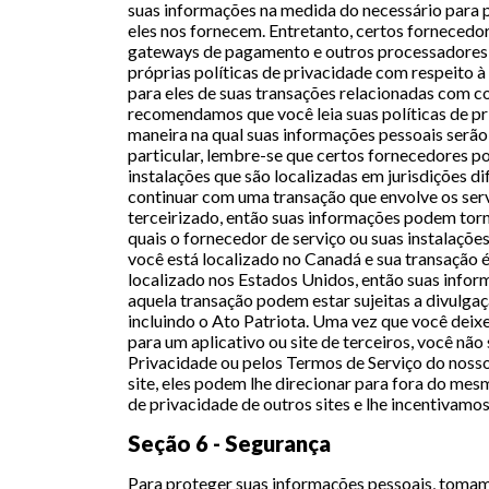
suas informações na medida do necessário para p
eles nos fornecem. Entretanto, certos fornecedor
gateways de pagamento e outros processadores 
próprias políticas de privacidade com respeito 
para eles de suas transações relacionadas com c
recomendamos que você leia suas políticas de pr
maneira na qual suas informações pessoais serão
particular, lembre-se que certos fornecedores p
instalações que são localizadas em jurisdições di
continuar com uma transação que envolve os ser
terceirizado, então suas informações podem tornar
quais o fornecedor de serviço ou suas instalaçõ
você está localizado no Canadá e sua transaçã
localizado nos Estados Unidos, então suas info
aquela transação podem estar sujeitas a divulgaç
incluindo o Ato Patriota. Uma vez que você deixe 
para um aplicativo ou site de terceiros, você não
Privacidade ou pelos Termos de Serviço do nosso
site, eles podem lhe direcionar para fora do me
de privacidade de outros sites e lhe incentivamos
Seção 6 - Segurança
Para proteger suas informações pessoais, tomam