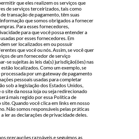
ermitir que eles realizem os serviços que
es de serviços terceirizados, tais como
de transação de pagamento, têm suas
à informação que somos obrigados a fornecer
ompras. Para esses fornecedores,
ivacidade para que você possa entender a
 usadas por esses fornecedores. Em
odem ser localizados em ou possuir
ferentes que você ou nós. Assim, se você quer
viços de um fornecedor de serviço
-se sujeitas às leis da(s) jurisdição(ões) nas
es estão localizados. Como um exemplo, se
o é processada por um gateway de pagamento
rmações pessoais usadas para completar
ão sob a legislação dos Estados Unidos,
o site da nossa loja ou seja redirecionado
 será mais regido por essa Política de
 site. Quando você clica em links em nosso
smo. Não somos responsáveis pelas práticas
 a ler as declarações de privacidade deles.
os precauções razoáveis e seguimos as