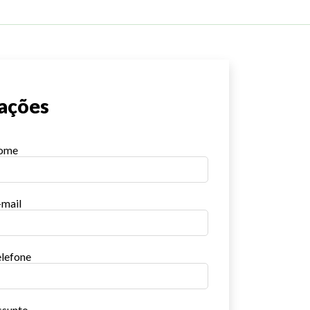
tações
nome
-mail
elefone
ssunto