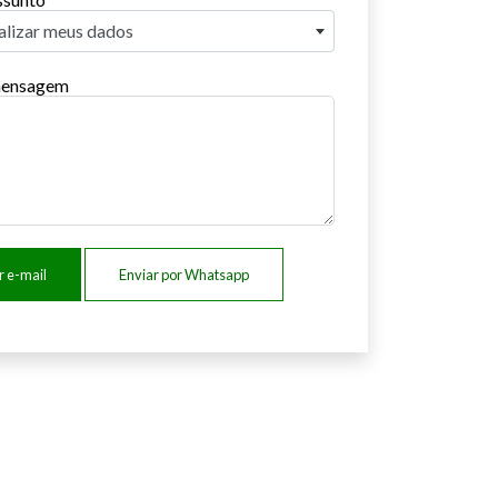
alizar meus dados
 mensagem
r e-mail
Enviar por Whatsapp